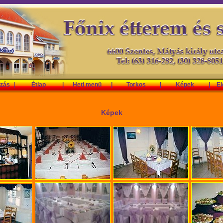
zás
|
Étlap
|
Heti menü
|
Torkos
|
Képek
|
El
Képek