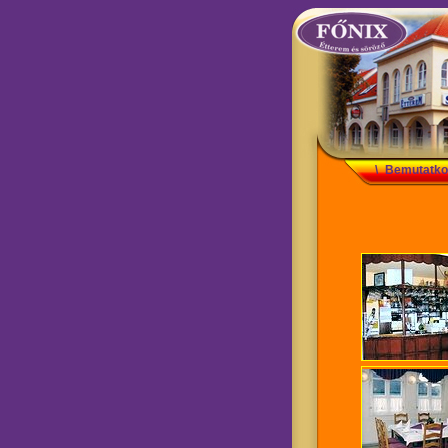
\
Bemutatko