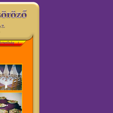
érhetőség
/